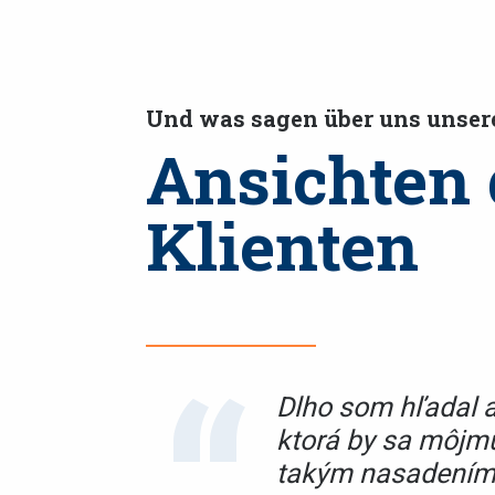
Und was sagen über uns unser
Ansichten 
Klienten
“
mu prístupu pána
Dlho som hľadal a
 som v krátkom čase
ktorá by sa môjm
som potrebovala.
takým nasadením 