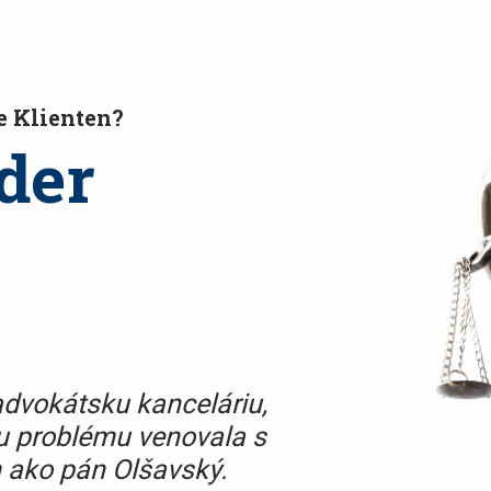
e Klienten?
der
dvokátsku kanceláriu,
Vďaka profesi
u problému venovala s
advokáta Olša
ako pán Olšavský.
vyriešila všet